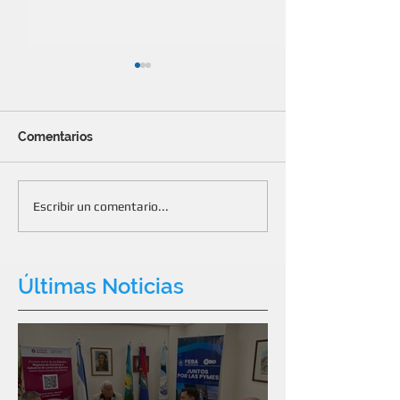
Comentarios
Gestión para modificar
85 años de una
Escribir un comentario...
“Exporta Simple”
que construye 
Últimas Noticias