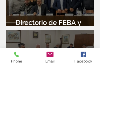
Directorio de FEBA y
Congreso de Industria 4.0
Phone
Email
Facebook
Reunión con el Banco
Santander
Puesta en marcha del
Programa de Reconversión
Industrial