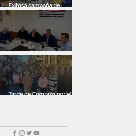
Exitosa campaña de
donación de libros infantiles
Reunión de Junta Directiva
Tarde de Compras por el Día
de la Niñez
40