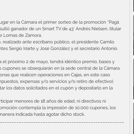
lugar en la Cámara el primer sorteo de la promoción “Pagá 
ultó ganador de un Smart TV de 43’ Andrés Nielsen, titular 
 de Lomas de Zamora.
, realizado ante escribano público, el presidente Camilo 
tes Sergio Iriarte y José González y el secretario Antonio 
a el próximo 2 de mayo, tendrá idéntico premio, bases y 
s cupones se obsequiarán en la sede central de la Cámara 
ersonas que realicen operaciones en Cajas, en este caso 
mpuestos, expensas y/o servicios y/o retiro de efectivo). 
ar los datos solicitados en el cupón y depositarlo en la 
cipar menores de 18 años de edad, ni directivos ni 
promoción contempla la impresión de 10.000 cupones, los 
manera indicada hasta agotar dicho stock. 
____________________________________________________