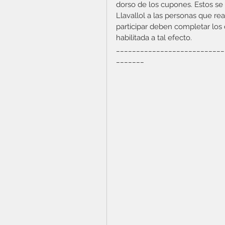
dorso de los cupones. Estos se o
Llavallol a las personas que r
participar deben completar los 
habilitada a tal efecto.
___________________________
_______