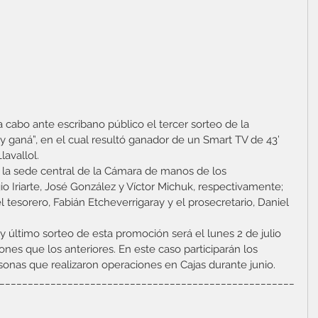
cabo ante escribano público el tercer sorteo de la 
 ganá”, en el cual resultó ganador de un Smart TV de 43’ 
avallol. 
n la sede central de la Cámara de manos de los 
gio Iriarte, José González y Víctor Michuk, respectivamente; 
el tesorero, Fabián Etcheverrigaray y el prosecretario, Daniel 
 y último sorteo de esta promoción será el lunes 2 de julio 
nes que los anteriores. En este caso participarán los 
onas que realizaron operaciones en Cajas durante junio. 
____________________________________________________