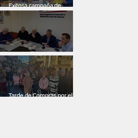
Exitosa campaña de
donación de libros infantiles
Reunión de Junta Directiva
Tarde de Compras por el Día
de la Niñez