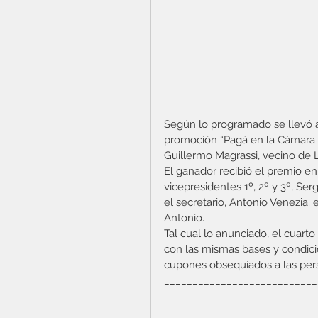
Según lo programado se llevó a 
promoción “Pagá en la Cámara y
Guillermo Magrassi, vecino de Ll
El ganador recibió el premio e
vicepresidentes 1º, 2º y 3º, Ser
el secretario, Antonio Venezia; 
Antonio.   
Tal cual lo anunciado, el cuarto
con las mismas bases y condicio
cupones obsequiados a las pers
___________________________
______