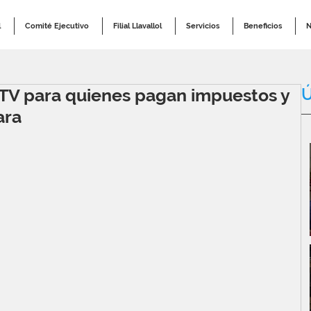
l
Comité Ejecutivo
Filial Llavallol
Servicios
Beneficios
N
Ú
 TV para quienes pagan impuestos y
ara