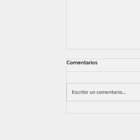
Comentarios
Escribir un comentario...
Seguros ¡Más beneficios para
socios!