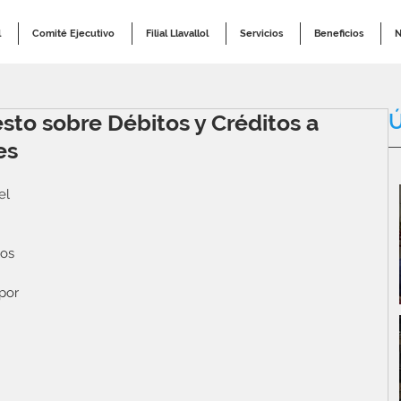
l
Comité Ejecutivo
Filial Llavallol
Servicios
Beneficios
N
Ú
sto sobre Débitos y Créditos a
es
el 
os 
por 
 