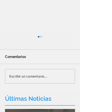
Comentarios
Renovación parcial de
Fue un éxito la
Escribir un comentario...
autoridades
edición de La 
los Comercios
Últimas Noticias