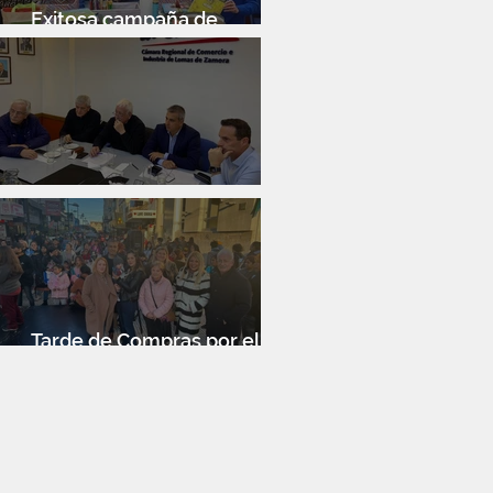
Exitosa campaña de
donación de libros infantiles
Reunión de Junta Directiva
Tarde de Compras por el Día
de la Niñez