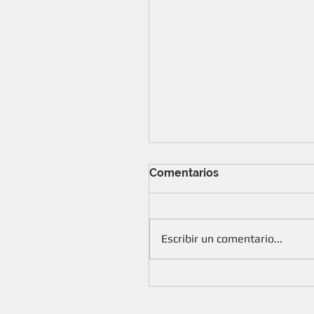
Comentarios
Escribir un comentario...
Seguros ¡Más beneficios para
socios!