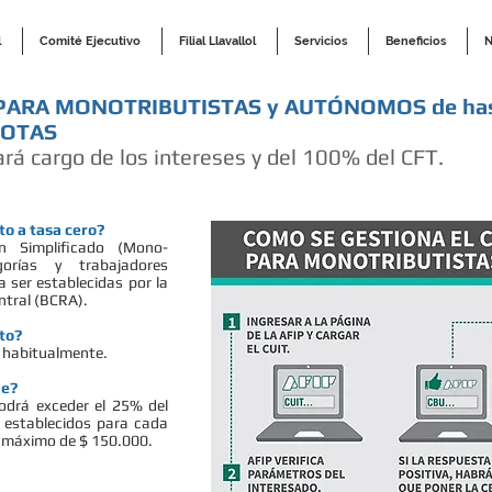
l
Comité Ejecutivo
Filial Llavallol
Servicios
Beneficios
N
PARA MONOTRIBUTISTAS y AUTÓNOMOS de hast
CUOTAS
ará cargo de los intereses y del 100% del CFT.
to a tasa cero?
n Simplificado (Mono-
orías y trabajadores
 ser establecidas por la
ntral (BCRA).
ito?
 habitualmente.
de?
odrá exceder el 25% del
s establecidos para cada
n máximo de $ 150.000.