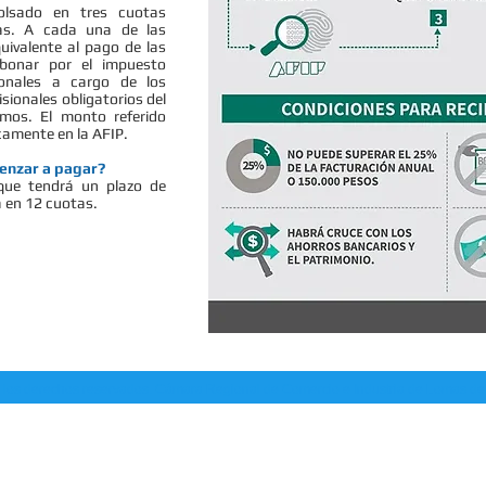
olsado en tres cuotas
vas. A cada una de las
uivalente al pago de las
bonar por el impuesto
sionales a cargo de los
sionales obligatorios del
mos. El monto referido
camente en la AFIP.
enzar a pagar?
que tendrá un plazo de
á en 12 cuotas.
lol: Av. Antártida Argentina 1652 |
info@camaralz.org.ar
| 5263-0862 | 11 6590-33
 los derechos reservados. Cámara Regional de Comercio e Industria de Lomas d