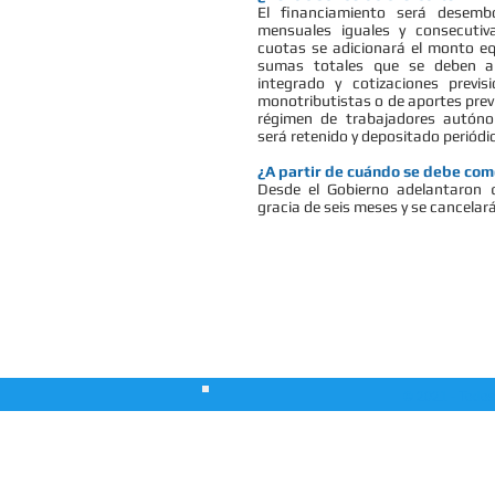
El financiamiento será desemb
mensuales iguales y consecuti
cuotas se adicionará el monto eq
sumas totales que se deben a
integrado y cotizaciones previ
monotributistas o de aportes previ
régimen de trabajadores autóno
será retenido y depositado periódi
¿A partir de cuándo se debe com
Desde el Gobierno adelantaron 
gracia de seis meses y se cancelar
Lomas de Zamora: Acevedo 48 | Filial Llaval
© 2021 - Todos