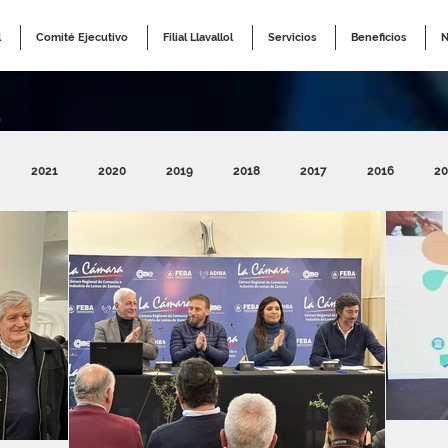
l
Comité Ejecutivo
Filial Llavallol
Servicios
Beneficios
N
s
2021
2020
2019
2018
2017
2016
20