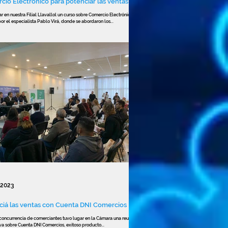
io Electrónico para potenciar las ventas
r en nuestra Filial Llavallol un curso sobre Comercio Electrónico
or el especialista Pablo Virá, donde se abordaron los...
 2023
ciá las ventas con Cuenta DNI Comercios
concurrencia de comerciantes tuvo lugar en la Cámara una reunión
va sobre Cuenta DNI Comercios, exitoso producto...