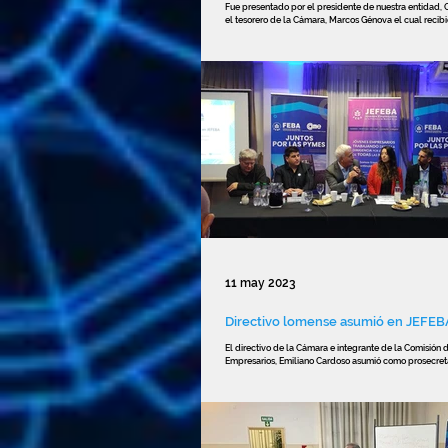
Fue presentado por el presidente de nuestra entidad, 
el tesorero de la Cámara, Marcos Génova el cual recibió
11 may 2023
Directivo lomense asumió en JEFEB
El directivo de la Cámara e integrante de la Comisión 
Empresarios, Emiliano Cardoso asumió como prosecreta