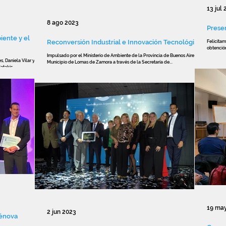
13 jul
8 ago 2023
Prese
iente y el
Reconversión Industrial e Innovación Tecnológica
Felicitam
obtención
Impulsado por el Ministerio de Ambiente de la Provincia de Buenos Aires y el
, Daniela Vilar y la
Municipio de Lomas de Zamora a través de la Secretaría de...
takis...
19 ma
2 jun 2023
Génova