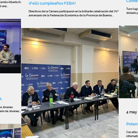
Comerc
Camilo Alberto Kahale,
¡Feliz cumpleaños FEBA!
 una...
Tuvo luga
Directivos de la Cámara participaron en la brillante celebración del 70º
dictado p
aniversario de la Federación Económica de la Provincia de Buenos...
A
de Jóvenes
rio de Jóvenes...
4 may
Poten
Con alta 
informati