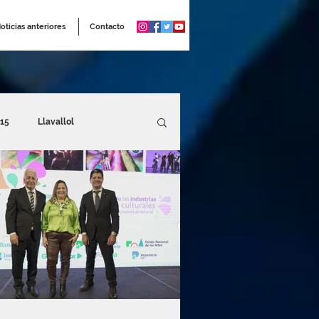
oticias anteriores
Contacto
15
Llavallol