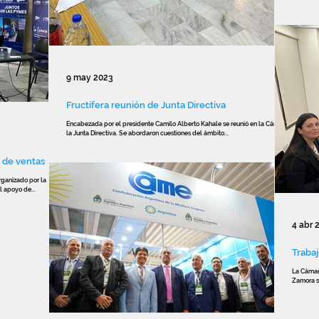
9 may 2023
Fructífera reunión de Junta Directiva
Encabezada por el presidente Camilo Alberto Kahale se reunió en la Cámara
la Junta Directiva. Se abordaron cuestiones del ámbito...
n de ventas
rganizado por la
l apoyo de...
4 abr 
Trabaj
La Cámar
Zamora su