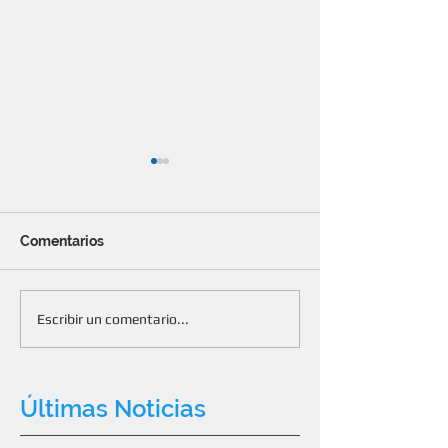
Comentarios
Tablero de control para
Nuevas Habilit
Escribir un comentario...
PYMES
Comerciales
Últimas Noticias