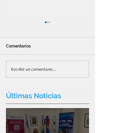
Comentarios
Gestión para modificar
85 años de una
Escribir un comentario...
“Exporta Simple”
que construye 
Últimas Noticias