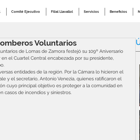
l
Comité Ejecutivo
Filial Llavallol
Servicios
Beneficios
N
Ú
Bomberos Voluntarios
untarios de Lomas de Zamora festejó su 109º Aniversario 
 en el Cuartel Central encabezada por su presidente, 
o.  
ersas entidades de la región. Por la Cámara lo hicieron el 
e y el secretario, Antonio Venezia, quienes ratificaron el 
ión cuyo principal objetivo es proteger a la comunidad en 
n casos de incendios y siniestros.