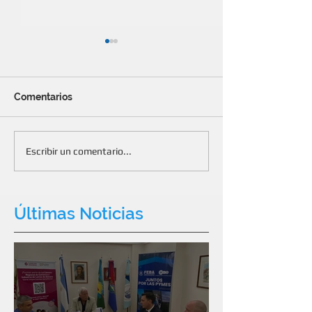
Comentarios
Concluyó la campaña de
Beneficios para
Escribir un comentario...
donación de libros
con Banco San
Últimas Noticias