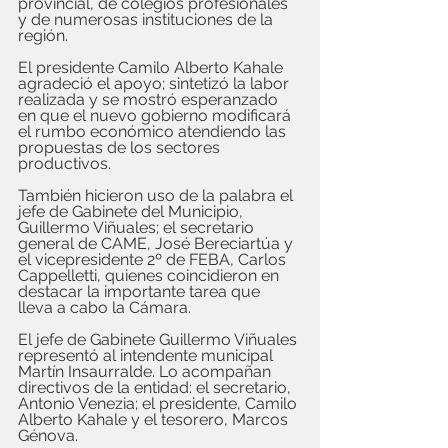
provincial, de colegios profesionales 
y de numerosas instituciones de la 
región.
El presidente Camilo Alberto Kahale 
agradeció el apoyo; sintetizó la labor 
realizada y se mostró esperanzado 
en que el nuevo gobierno modificará 
el rumbo económico atendiendo las 
propuestas de los sectores 
productivos.
También hicieron uso de la palabra el 
jefe de Gabinete del Municipio, 
Guillermo Viñuales; el secretario 
general de CAME, José Bereciartúa y 
el vicepresidente 2º de FEBA, Carlos 
Cappelletti, quienes coincidieron en 
destacar la importante tarea que 
lleva a cabo la Cámara.
El jefe de Gabinete Guillermo Viñuales 
representó al intendente municipal 
Martín Insaurralde. Lo acompañan 
directivos de la entidad: el secretario, 
Antonio Venezia; el presidente, Camilo 
Alberto Kahale y el tesorero, Marcos 
Génova.