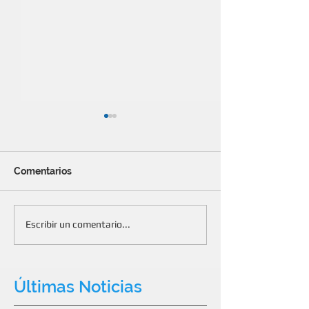
Comentarios
Concluyó la campaña de
Beneficios para
Escribir un comentario...
donación de libros
con Banco San
Últimas Noticias