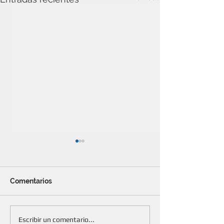
Comentarios
Renovación parcial de
Fue un éxito la
Escribir un comentario...