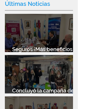
Últimas Noticias
Aires Filial Lo
Zamora
Seguros ¡Más beneficios
para socios!
Concluyó la campaña de
donación de libros